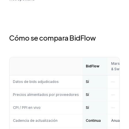
Cómo se compara BidFlow
Marshall
BidFlow
& Swift
Datos de bids adjudicados
Sí
—
Precios alimentados por proveedores
Sí
—
CPI / PPI en vivo
Sí
—
Cadencia de actualización
Continua
Anual