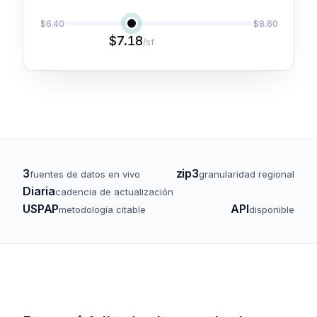
$6.40
$8.60
$7.18
/sf
3
zip3
fuentes de datos en vivo
granularidad regional
Diaria
cadencia de actualización
USPAP
API
metodología citable
disponible