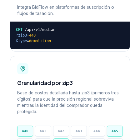
Integra BidFlow en plataformas de suscripción o
flujos de tasación.
GET
/api/v1/median
?zip3
=
440
&type
=
demolition
Granularidad por zip3
Base de costos detallada hasta zip3 (primeros tres
dígitos) para que la precisión regional sobreviva
mientras la identidad del comprador queda
protegida.
440
441
442
443
444
445