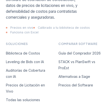
Nombre
datos de precios de licitaciones en vivo, y
defensibilidad de costos para contratistas
comerciales y aseguradoras.
Correo de trabajo
Precios en vivo
Calibrado a tu biblioteca de costos
Funciona con Excel
Empresa
SOLUCIONES
COMPARAR SOFTWARE
Biblioteca de Costos
Guía del Comprador 2026
Solicitar acceso
Leveling de Bids con IA
STACK vs PlanSwift vs
Sin spam. Te avisamos por correo en cuanto se abra el
ProEst
acceso.
Auditorías de Cobertura
con IA
Alternativas a Sage
Precios de Licitación en
Precios del Software
Vivo
Todas las soluciones