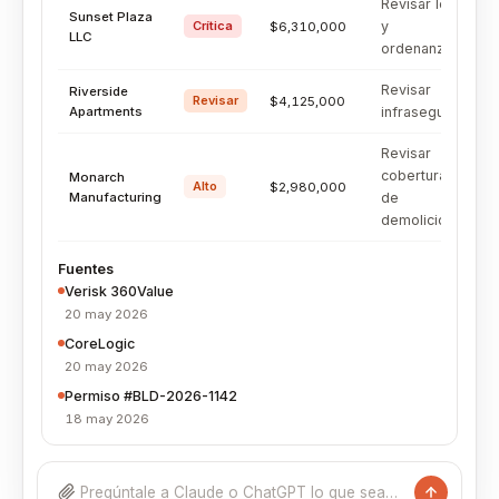
Revisar ley
Sunset Plaza
Crítica
y
$6,310,000
LLC
ordenanza
Revisar
Riverside
Revisar
$4,125,000
Apartments
infraseguro
Revisar
cobertura
Monarch
Alto
$2,980,000
Manufacturing
de
demolición
Fuentes
Verisk 360Value
20 may 2026
CoreLogic
20 may 2026
Permiso #BLD-2026-1142
18 may 2026
Pregúntale a Claude o ChatGPT lo que sea…