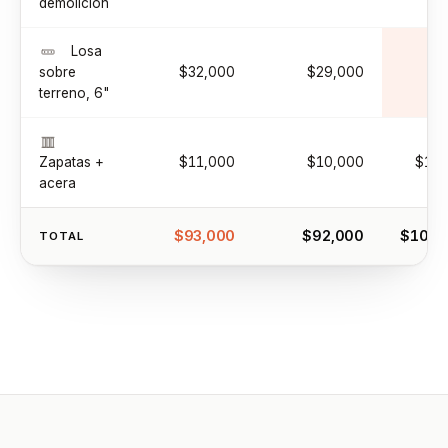
demolición
Losa
sobre
$32,000
$29,000
F
terreno, 6"
Zapatas +
$11,000
$10,000
$13,
acera
$93,000
$92,000
$103,
TOTAL