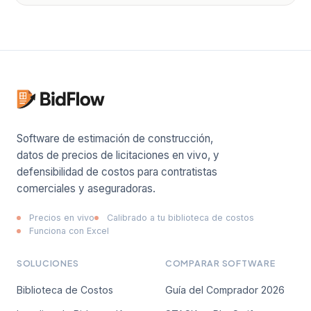
Solicitar acceso anticipado
Para equipos comerciales.
Software de estimación de construcción,
Nombre
datos de precios de licitaciones en vivo, y
defensibilidad de costos para contratistas
comerciales y aseguradoras.
Correo de trabajo
Precios en vivo
Calibrado a tu biblioteca de costos
Funciona con Excel
Empresa
SOLUCIONES
COMPARAR SOFTWARE
Biblioteca de Costos
Guía del Comprador 2026
Solicitar acceso