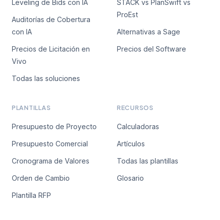
Leveling de Bids con IA
STACK vs PlanSwift vs
Sin spam. Te avisamos por correo en cuanto se abra el
ProEst
acceso.
Auditorías de Cobertura
con IA
Alternativas a Sage
Precios de Licitación en
Precios del Software
Vivo
Todas las soluciones
PLANTILLAS
RECURSOS
Presupuesto de Proyecto
Calculadoras
Presupuesto Comercial
Artículos
Cronograma de Valores
Todas las plantillas
Orden de Cambio
Glosario
Plantilla RFP