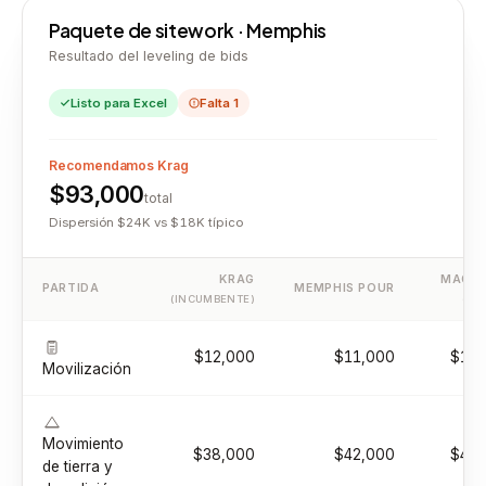
Paquete de sitework · Memphis
Resultado del leveling de bids
Listo para Excel
Falta 1
Recomendamos Krag
$93,000
total
Dispersión $24K vs $18K típico
KRAG
MAGNO
PARTIDA
MEMPHIS POUR
(INCUMBENTE)
(NU
$12,000
$11,000
$13,
Movilización
Movimiento
$38,000
$42,000
$45,
de tierra y